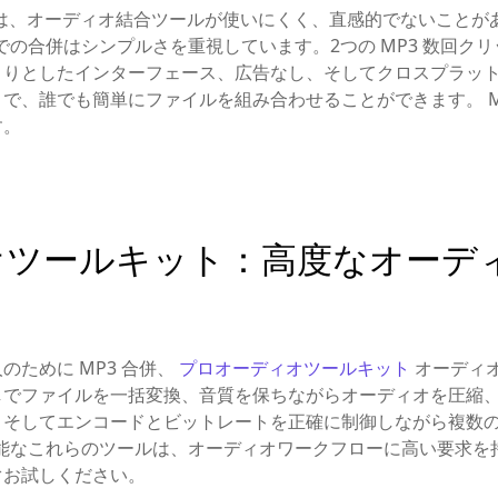
ーザーは、オーディオ結合ツールが使いにくく、直感的でないこと
ラインでの合併はシンプルさを重視しています。2つの MP3 数回
きりとしたインターフェース、広告なし、そしてクロスプラッ
で、誰でも簡単にファイルを組み合わせることができます。 M
す。
オツールキット：高度なオーデ
のために MP3 合併、
プロオーディオツールキット
オーディ
しでファイルを一括変換、音質を保ちながらオーディオを圧縮
、そしてエンコードとビットレートを正確に制御しながら複数
利用可能なこれらのツールは、オーディオワークフローに高い要求
ぐお試しください。