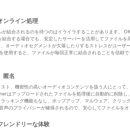
オンライン処理
ルが結合されるのを待つのはイライラすることがあります。 OKm
を結合する場合でも、安定したサーバーを活用してファイルを
り、オーディオセグメントが欠落したりするストレスがユーザ
 joiner を使用すると、ファイルが毎回正常に結合されることを
、匿名
ャスト、機密性の高いオーディオコンテンツを扱う人にとって
 Combinerはアップロードされたファイルを処理後に自動的に削
トラッキング機能もなし、ポップアップ、マルウェア、クリッ
3 音声のプライバシーが確保されるので、安心してファイルを
フレンドリーな体験