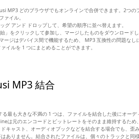
Kmusi MP3 どのブラウザでもオンラインで合併できます。2
いファイル。
ッグ アンド ドロップして、希望の順序に並べ替えます。
始」をクリックして参加し、マージしたものをダウンロードしま
3 マージはデバイス間で機能するため、 MP3 互換性の問題な
ァイルを 1 つにまとめることができます。
i MP3 結合
報告する最も大きな不満の 1 つは、ファイルを結合した後にオー
ger Onlineは元のエンコードとビットレートをそのまま維持す
ッドキャスト、オーディオブックなどを結合する場合でも、歪
要はありません。結合されたファイルは、個々のトラックと同